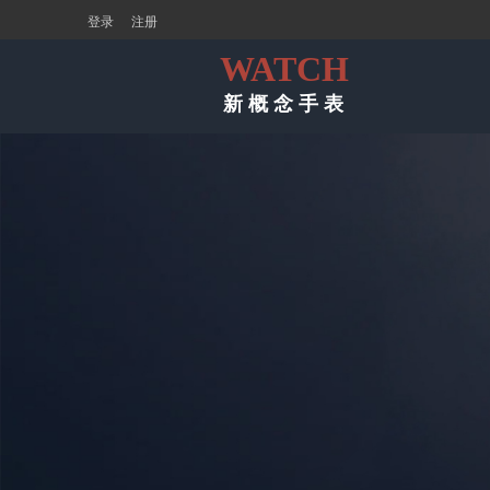
登录
注册
WATCH
新 概 念 手 表